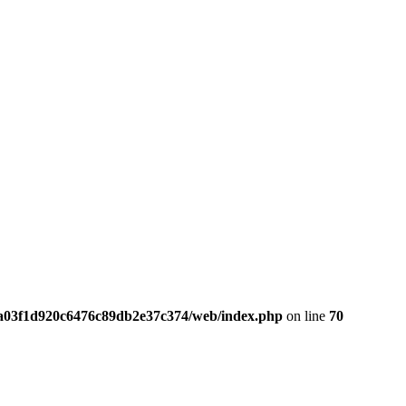
da03f1d920c6476c89db2e37c374/web/index.php
on line
70