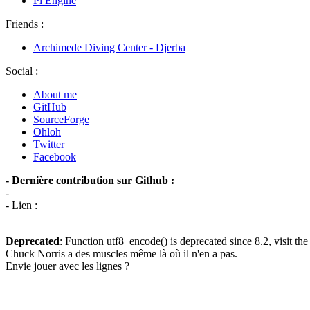
Pi Engine
Friends :
Archimede Diving Center - Djerba
Social :
About me
GitHub
SourceForge
Ohloh
Twitter
Facebook
- Dernière contribution sur Github :
-
- Lien :
Deprecated
: Function utf8_encode() is deprecated since 8.2, visit th
Chuck Norris a des muscles même là où il n'en a pas.
Envie jouer avec les lignes ?