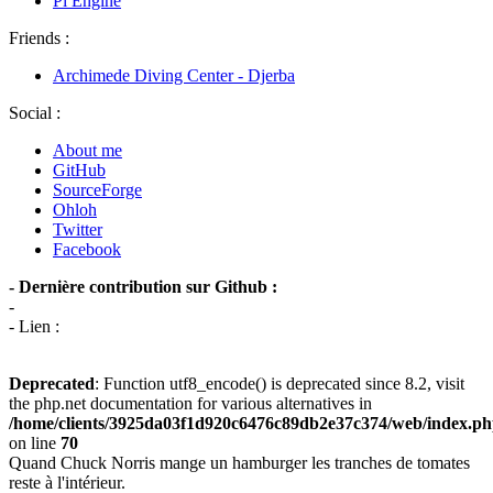
Pi Engine
Friends :
Archimede Diving Center - Djerba
Social :
About me
GitHub
SourceForge
Ohloh
Twitter
Facebook
- Dernière contribution sur Github :
-
- Lien :
Deprecated
: Function utf8_encode() is deprecated since 8.2, visit
the php.net documentation for various alternatives in
/home/clients/3925da03f1d920c6476c89db2e37c374/web/index.p
on line
70
Quand Chuck Norris mange un hamburger les tranches de tomates
reste à l'intérieur.