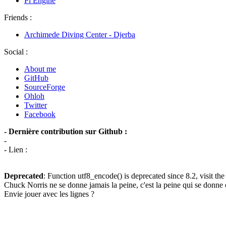
Pi Engine
Friends :
Archimede Diving Center - Djerba
Social :
About me
GitHub
SourceForge
Ohloh
Twitter
Facebook
- Dernière contribution sur Github :
-
- Lien :
Deprecated
: Function utf8_encode() is deprecated since 8.2, visit th
Chuck Norris ne se donne jamais la peine, c'est la peine qui se donne
Envie jouer avec les lignes ?