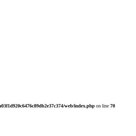
da03f1d920c6476c89db2e37c374/web/index.php
on line
70