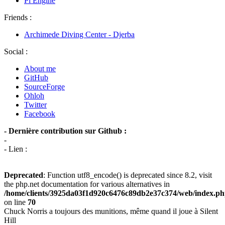
Pi Engine
Friends :
Archimede Diving Center - Djerba
Social :
About me
GitHub
SourceForge
Ohloh
Twitter
Facebook
- Dernière contribution sur Github :
-
- Lien :
Deprecated
: Function utf8_encode() is deprecated since 8.2, visit
the php.net documentation for various alternatives in
/home/clients/3925da03f1d920c6476c89db2e37c374/web/index.p
on line
70
Chuck Norris a toujours des munitions, même quand il joue à Silent
Hill