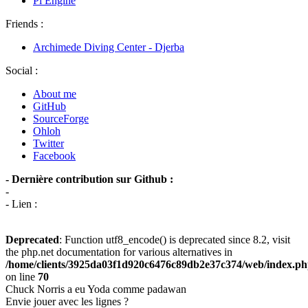
Pi Engine
Friends :
Archimede Diving Center - Djerba
Social :
About me
GitHub
SourceForge
Ohloh
Twitter
Facebook
- Dernière contribution sur Github :
-
- Lien :
Deprecated
: Function utf8_encode() is deprecated since 8.2, visit
the php.net documentation for various alternatives in
/home/clients/3925da03f1d920c6476c89db2e37c374/web/index.p
on line
70
Chuck Norris a eu Yoda comme padawan
Envie jouer avec les lignes ?