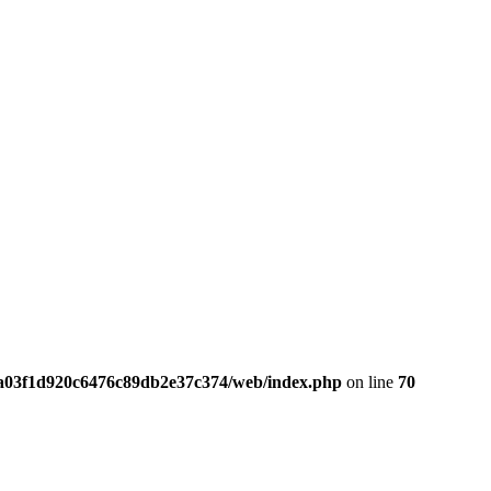
da03f1d920c6476c89db2e37c374/web/index.php
on line
70