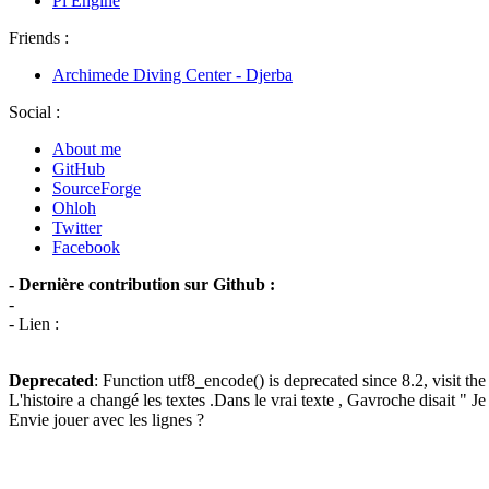
Pi Engine
Friends :
Archimede Diving Center - Djerba
Social :
About me
GitHub
SourceForge
Ohloh
Twitter
Facebook
- Dernière contribution sur Github :
-
- Lien :
Deprecated
: Function utf8_encode() is deprecated since 8.2, visit th
L'histoire a changé les textes .Dans le vrai texte , Gavroche disait " Je
Envie jouer avec les lignes ?