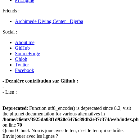
Pi Engine
Friends :
Archimede Diving Center - Djerba
Social :
About me
GitHub
SourceForge
Ohloh
Twitter
Facebook
- Dernière contribution sur Github :
-
- Lien :
Deprecated
: Function utf8_encode() is deprecated since 8.2, visit
the php.net documentation for various alternatives in
/home/clients/3925da03f1d920c6476c89db2e37c374/web/index.p
on line
70
Quand Chuck Norris joue avec le feu, c'est le feu qui se brûle.
Envie jouer avec les lignes ?