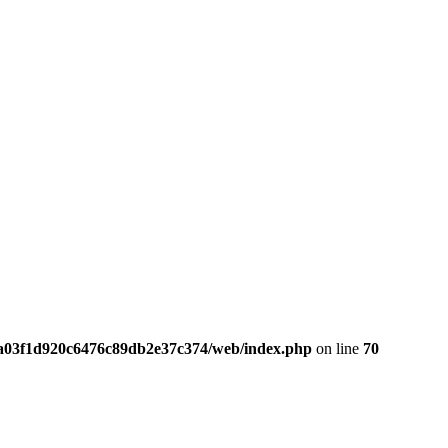
da03f1d920c6476c89db2e37c374/web/index.php
on line
70