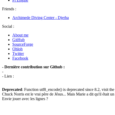
Pi Engine
Friends :
Archimede Diving Center - Djerba
Social :
About me
GitHub
SourceForge
Ohloh
Twitter
Facebook
- Dernière contribution sur Github :
-
- Lien :
Deprecated
: Function utf8_encode() is deprecated since 8.2, visit th
Chuck Norris est le vrai père de Jésus... Mais Marie a dit qu'il était un 
Envie jouer avec les lignes ?