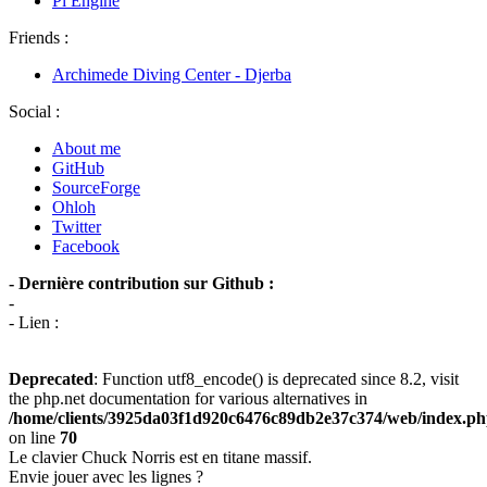
Pi Engine
Friends :
Archimede Diving Center - Djerba
Social :
About me
GitHub
SourceForge
Ohloh
Twitter
Facebook
- Dernière contribution sur Github :
-
- Lien :
Deprecated
: Function utf8_encode() is deprecated since 8.2, visit
the php.net documentation for various alternatives in
/home/clients/3925da03f1d920c6476c89db2e37c374/web/index.p
on line
70
Le clavier Chuck Norris est en titane massif.
Envie jouer avec les lignes ?