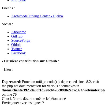
Pi Engine
Friends :
Archimede Diving Center - Djerba
Social :
About me
GitHub
SourceForge
Ohloh
Twitter
Facebook
- Dernière contribution sur Github :
-
- Lien :
Deprecated
: Function utf8_encode() is deprecated since 8.2, visit
the php.net documentation for various alternatives in
/home/clients/3925da03f1d920c6476c89db2e37c374/web/index.p
on line
70
Chuck Norris désarme même le béton armé
Envie jouer avec les lignes ?