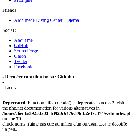
Pi Engine
Friends :
Archimede Diving Center - Djerba
Social :
About me
GitHub
SourceForge
Ohloh
Twitter
Facebook
- Dernière contribution sur Github :
-
- Lien :
Deprecated
: Function utf8_encode() is deprecated since 8.2, visit
the php.net documentation for various alternatives in
/home/clients/3925da03f1d920c6476c89db2e37c374/web/index.p
on line
70
chuck norris n'aime pas etre au milieu d'un ouragan,...ça le decoiffe
un peu...