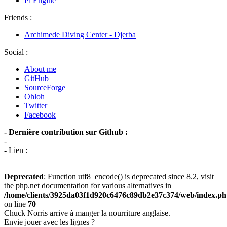
Pi Engine
Friends :
Archimede Diving Center - Djerba
Social :
About me
GitHub
SourceForge
Ohloh
Twitter
Facebook
- Dernière contribution sur Github :
-
- Lien :
Deprecated
: Function utf8_encode() is deprecated since 8.2, visit
the php.net documentation for various alternatives in
/home/clients/3925da03f1d920c6476c89db2e37c374/web/index.p
on line
70
Chuck Norris arrive à manger la nourriture anglaise.
Envie jouer avec les lignes ?