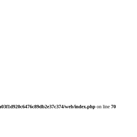
da03f1d920c6476c89db2e37c374/web/index.php
on line
70