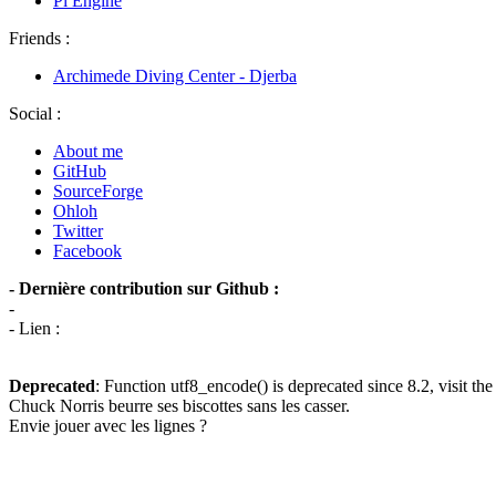
Pi Engine
Friends :
Archimede Diving Center - Djerba
Social :
About me
GitHub
SourceForge
Ohloh
Twitter
Facebook
- Dernière contribution sur Github :
-
- Lien :
Deprecated
: Function utf8_encode() is deprecated since 8.2, visit th
Chuck Norris beurre ses biscottes sans les casser.
Envie jouer avec les lignes ?