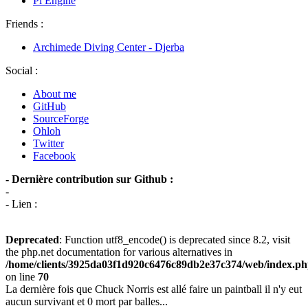
Pi Engine
Friends :
Archimede Diving Center - Djerba
Social :
About me
GitHub
SourceForge
Ohloh
Twitter
Facebook
- Dernière contribution sur Github :
-
- Lien :
Deprecated
: Function utf8_encode() is deprecated since 8.2, visit
the php.net documentation for various alternatives in
/home/clients/3925da03f1d920c6476c89db2e37c374/web/index.p
on line
70
La dernière fois que Chuck Norris est allé faire un paintball il n'y eut
aucun survivant et 0 mort par balles...