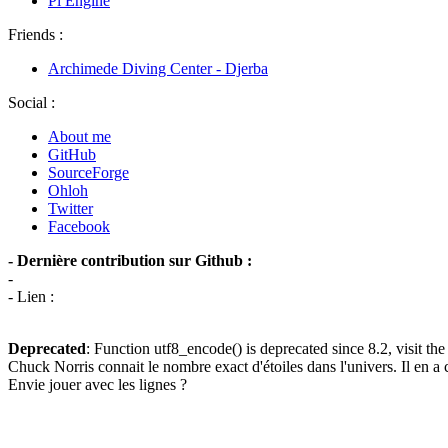
Pi Engine
Friends :
Archimede Diving Center - Djerba
Social :
About me
GitHub
SourceForge
Ohloh
Twitter
Facebook
- Dernière contribution sur Github :
-
- Lien :
Deprecated
: Function utf8_encode() is deprecated since 8.2, visit th
Chuck Norris connait le nombre exact d'étoiles dans l'univers. Il en a 
Envie jouer avec les lignes ?