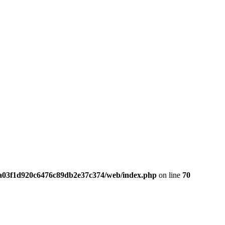
da03f1d920c6476c89db2e37c374/web/index.php
on line
70