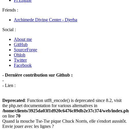
Pi Engine
Friends :
Archimede Diving Center - Djerba
Social :
About me
GitHub
SourceForge
Ohloh
Twitter
Facebook
- Dernière contribution sur Github :
-
- Lien :
Deprecated
: Function utf8_encode() is deprecated since 8.2, visit
the php.net documentation for various alternatives in
/home/clients/3925da03f1d920c6476c89db2e37c374/web/index.p
on line
70
Quand la mouche Tse-Tse pique Chuck Norris, elle s'endort aussitôt.
Envie jouer avec les lignes ?