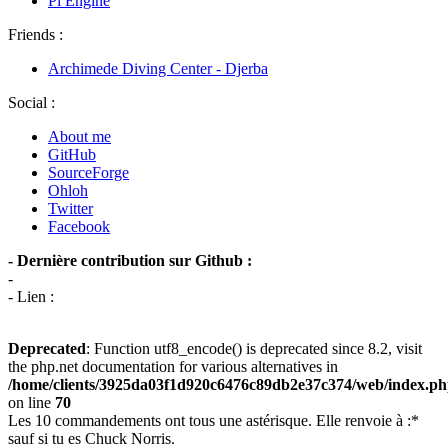
Pi Engine
Friends :
Archimede Diving Center - Djerba
Social :
About me
GitHub
SourceForge
Ohloh
Twitter
Facebook
- Dernière contribution sur Github :
-
- Lien :
Deprecated
: Function utf8_encode() is deprecated since 8.2, visit
the php.net documentation for various alternatives in
/home/clients/3925da03f1d920c6476c89db2e37c374/web/index.p
on line
70
Les 10 commandements ont tous une astérisque. Elle renvoie à :*
sauf si tu es Chuck Norris.