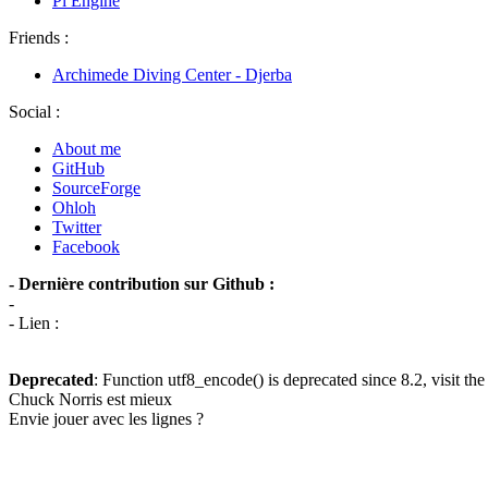
Pi Engine
Friends :
Archimede Diving Center - Djerba
Social :
About me
GitHub
SourceForge
Ohloh
Twitter
Facebook
- Dernière contribution sur Github :
-
- Lien :
Deprecated
: Function utf8_encode() is deprecated since 8.2, visit th
Chuck Norris est mieux
Envie jouer avec les lignes ?