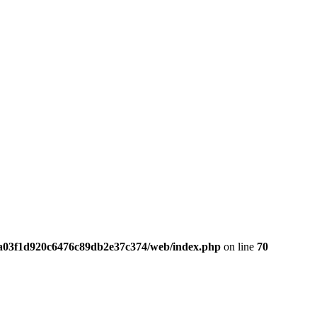
da03f1d920c6476c89db2e37c374/web/index.php
on line
70