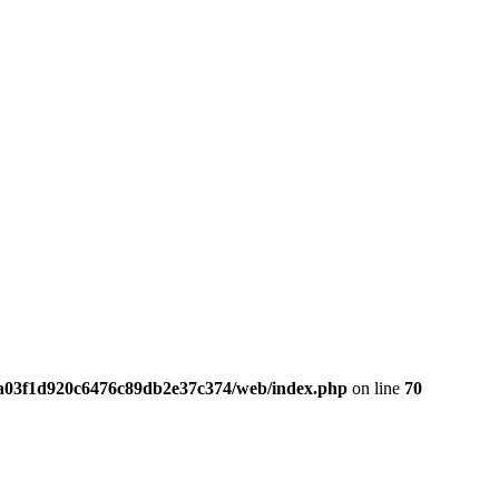
da03f1d920c6476c89db2e37c374/web/index.php
on line
70