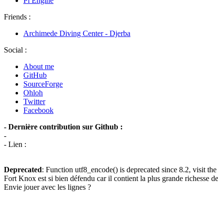
Pi Engine
Friends :
Archimede Diving Center - Djerba
Social :
About me
GitHub
SourceForge
Ohloh
Twitter
Facebook
- Dernière contribution sur Github :
-
- Lien :
Deprecated
: Function utf8_encode() is deprecated since 8.2, visit th
Fort Knox est si bien défendu car il contient la plus grande richesse 
Envie jouer avec les lignes ?