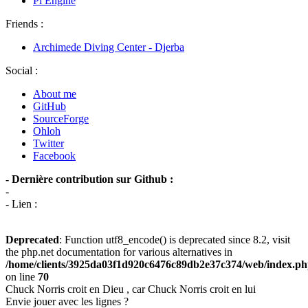
Pi Engine
Friends :
Archimede Diving Center - Djerba
Social :
About me
GitHub
SourceForge
Ohloh
Twitter
Facebook
- Dernière contribution sur Github :
-
- Lien :
Deprecated
: Function utf8_encode() is deprecated since 8.2, visit
the php.net documentation for various alternatives in
/home/clients/3925da03f1d920c6476c89db2e37c374/web/index.p
on line
70
Chuck Norris croit en Dieu , car Chuck Norris croit en lui
Envie jouer avec les lignes ?