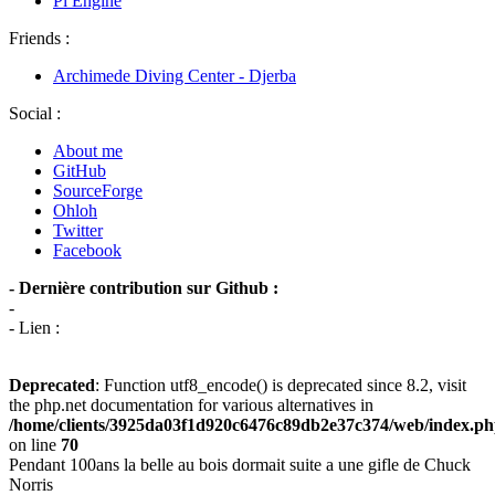
Pi Engine
Friends :
Archimede Diving Center - Djerba
Social :
About me
GitHub
SourceForge
Ohloh
Twitter
Facebook
- Dernière contribution sur Github :
-
- Lien :
Deprecated
: Function utf8_encode() is deprecated since 8.2, visit
the php.net documentation for various alternatives in
/home/clients/3925da03f1d920c6476c89db2e37c374/web/index.p
on line
70
Pendant 100ans la belle au bois dormait suite a une gifle de Chuck
Norris