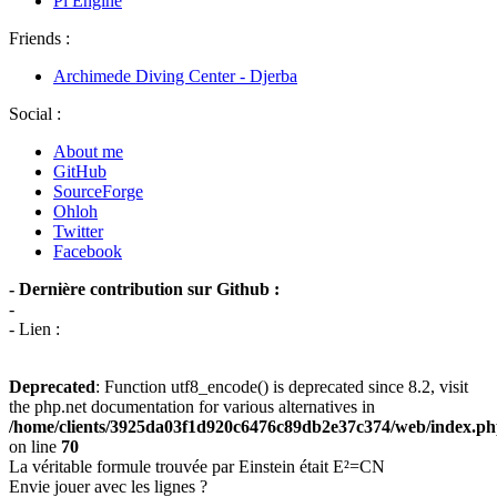
Pi Engine
Friends :
Archimede Diving Center - Djerba
Social :
About me
GitHub
SourceForge
Ohloh
Twitter
Facebook
- Dernière contribution sur Github :
-
- Lien :
Deprecated
: Function utf8_encode() is deprecated since 8.2, visit
the php.net documentation for various alternatives in
/home/clients/3925da03f1d920c6476c89db2e37c374/web/index.p
on line
70
La véritable formule trouvée par Einstein était E²=CN
Envie jouer avec les lignes ?