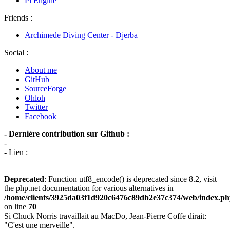
Pi Engine
Friends :
Archimede Diving Center - Djerba
Social :
About me
GitHub
SourceForge
Ohloh
Twitter
Facebook
- Dernière contribution sur Github :
-
- Lien :
Deprecated
: Function utf8_encode() is deprecated since 8.2, visit
the php.net documentation for various alternatives in
/home/clients/3925da03f1d920c6476c89db2e37c374/web/index.p
on line
70
Si Chuck Norris travaillait au MacDo, Jean-Pierre Coffe dirait:
"C'est une merveille".