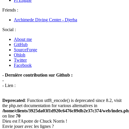
Pi Engine
Friends :
Archimede Diving Center - Djerba
Social :
About me
GitHub
SourceForge
Ohloh
Twitter
Facebook
- Dernière contribution sur Github :
-
- Lien :
Deprecated
: Function utf8_encode() is deprecated since 8.2, visit
the php.net documentation for various alternatives in
/home/clients/3925da03f1d920c6476c89db2e37c374/web/index.p
on line
70
Dieu est l'Apotre de Chuck Norris !
Envie jouer avec les lignes ?