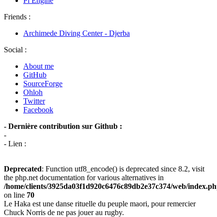
Pi Engine
Friends :
Archimede Diving Center - Djerba
Social :
About me
GitHub
SourceForge
Ohloh
Twitter
Facebook
- Dernière contribution sur Github :
-
- Lien :
Deprecated
: Function utf8_encode() is deprecated since 8.2, visit
the php.net documentation for various alternatives in
/home/clients/3925da03f1d920c6476c89db2e37c374/web/index.p
on line
70
Le Haka est une danse rituelle du peuple maori, pour remercier
Chuck Norris de ne pas jouer au rugby.