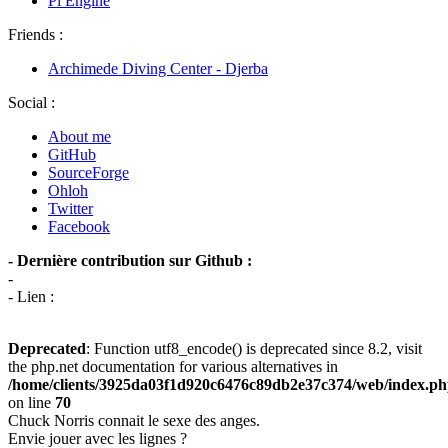
Pi Engine
Friends :
Archimede Diving Center - Djerba
Social :
About me
GitHub
SourceForge
Ohloh
Twitter
Facebook
- Dernière contribution sur Github :
-
- Lien :
Deprecated
: Function utf8_encode() is deprecated since 8.2, visit
the php.net documentation for various alternatives in
/home/clients/3925da03f1d920c6476c89db2e37c374/web/index.p
on line
70
Chuck Norris connait le sexe des anges.
Envie jouer avec les lignes ?