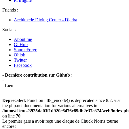
Pi Engine
Friends :
Archimede Diving Center - Djerba
Social :
About me
GitHub
SourceForge
Ohloh
Twitter
Facebook
- Dernière contribution sur Github :
-
- Lien :
Deprecated
: Function utf8_encode() is deprecated since 8.2, visit
the php.net documentation for various alternatives in
/home/clients/3925da03f1d920c6476c89db2e37c374/web/index.p
on line
70
Le premier gars a avoir reçu une claque de Chuck Norris tourne
encore!