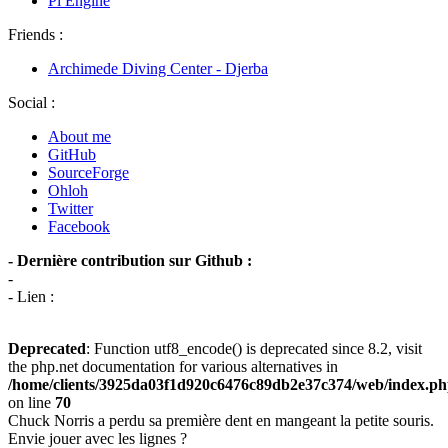
Pi Engine
Friends :
Archimede Diving Center - Djerba
Social :
About me
GitHub
SourceForge
Ohloh
Twitter
Facebook
- Dernière contribution sur Github :
-
- Lien :
Deprecated
: Function utf8_encode() is deprecated since 8.2, visit
the php.net documentation for various alternatives in
/home/clients/3925da03f1d920c6476c89db2e37c374/web/index.p
on line
70
Chuck Norris a perdu sa première dent en mangeant la petite souris.
Envie jouer avec les lignes ?