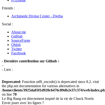
Pi Engine
Friends :
Archimede Diving Center - Djerba
Social :
About me
GitHub
SourceForge
Ohloh
Twitter
Facebook
- Dernière contribution sur Github :
-
- Lien :
Deprecated
: Function utf8_encode() is deprecated since 8.2, visit
the php.net documentation for various alternatives in
/home/clients/3925da03f1d920c6476c89db2e37c374/web/index.p
on line
70
Le Big Bang est directement inspiré de la vie de Chuck Norris
Envie jouer avec les lignes ?