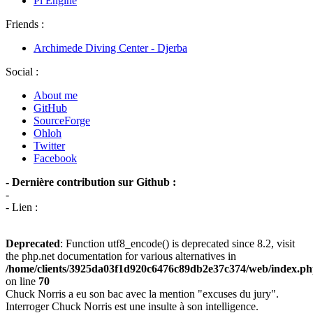
Pi Engine
Friends :
Archimede Diving Center - Djerba
Social :
About me
GitHub
SourceForge
Ohloh
Twitter
Facebook
- Dernière contribution sur Github :
-
- Lien :
Deprecated
: Function utf8_encode() is deprecated since 8.2, visit
the php.net documentation for various alternatives in
/home/clients/3925da03f1d920c6476c89db2e37c374/web/index.p
on line
70
Chuck Norris a eu son bac avec la mention "excuses du jury".
Interroger Chuck Norris est une insulte à son intelligence.