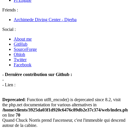
Pi Engine
Friends :
Archimede Diving Center - Djerba
Social :
About me
GitHub
SourceForge
Ohloh
Twitter
Facebook
- Dernière contribution sur Github :
-
- Lien :
Deprecated
: Function utf8_encode() is deprecated since 8.2, visit
the php.net documentation for various alternatives in
/home/clients/3925da03f1d920c6476c89db2e37c374/web/index.p
on line
70
Quand Chuck Norris prend l'ascenseur, c'est l'immeuble qui descend
autour de la cabine.