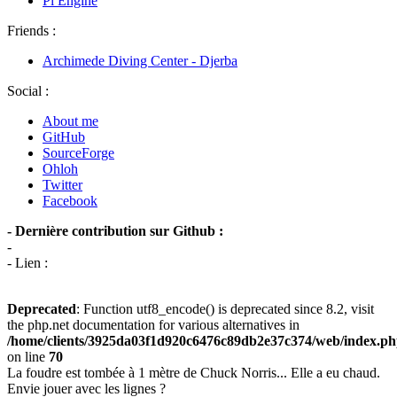
Pi Engine
Friends :
Archimede Diving Center - Djerba
Social :
About me
GitHub
SourceForge
Ohloh
Twitter
Facebook
- Dernière contribution sur Github :
-
- Lien :
Deprecated
: Function utf8_encode() is deprecated since 8.2, visit
the php.net documentation for various alternatives in
/home/clients/3925da03f1d920c6476c89db2e37c374/web/index.p
on line
70
La foudre est tombée à 1 mètre de Chuck Norris... Elle a eu chaud.
Envie jouer avec les lignes ?