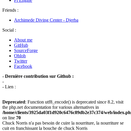
Pi Engine
Friends :
Archimede Diving Center - Djerba
Social :
About me
GitHub
SourceForge
Ohloh
Twitter
Facebook
- Dernière contribution sur Github :
-
- Lien :
Deprecated
: Function utf8_encode() is deprecated since 8.2, visit
the php.net documentation for various alternatives in
/home/clients/3925da03f1d920c6476c89db2e37c374/web/index.p
on line
70
Chuck Norris n'a pas besoin de cuire la nourriture, la nourriture se
cuit en franchissant la bouche de chuck Norris