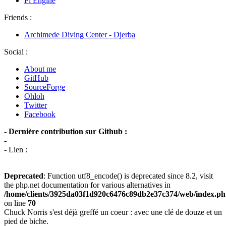
Pi Engine
Friends :
Archimede Diving Center - Djerba
Social :
About me
GitHub
SourceForge
Ohloh
Twitter
Facebook
- Dernière contribution sur Github :
-
- Lien :
Deprecated
: Function utf8_encode() is deprecated since 8.2, visit
the php.net documentation for various alternatives in
/home/clients/3925da03f1d920c6476c89db2e37c374/web/index.p
on line
70
Chuck Norris s'est déjà greffé un coeur : avec une clé de douze et un
pied de biche.