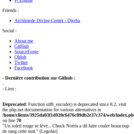
Pi Engine
Friends :
Archimede Diving Center - Djerba
Social :
About me
GitHub
SourceForge
Ohloh
Twitter
Facebook
- Dernière contribution sur Github :
-
- Lien :
Deprecated
: Function utf8_encode() is deprecated since 8.2, visit
the php.net documentation for various alternatives in
/home/clients/3925da03f1d920c6476c89db2e37c374/web/index.p
on line
70
"Un soleil rouge se lève... Chuck Norris a dû faire couler beaucoup
de sang cette nuit." [Legolas]