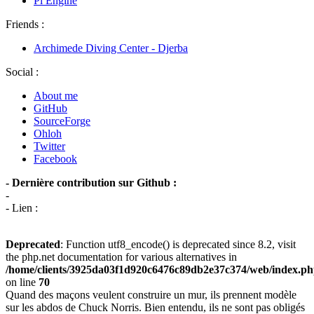
Pi Engine
Friends :
Archimede Diving Center - Djerba
Social :
About me
GitHub
SourceForge
Ohloh
Twitter
Facebook
- Dernière contribution sur Github :
-
- Lien :
Deprecated
: Function utf8_encode() is deprecated since 8.2, visit
the php.net documentation for various alternatives in
/home/clients/3925da03f1d920c6476c89db2e37c374/web/index.p
on line
70
Quand des maçons veulent construire un mur, ils prennent modèle
sur les abdos de Chuck Norris. Bien entendu, ils ne sont pas obligés