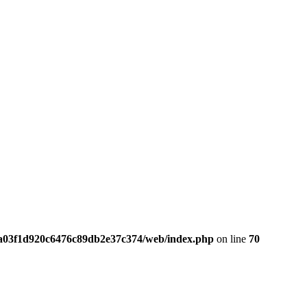
da03f1d920c6476c89db2e37c374/web/index.php
on line
70