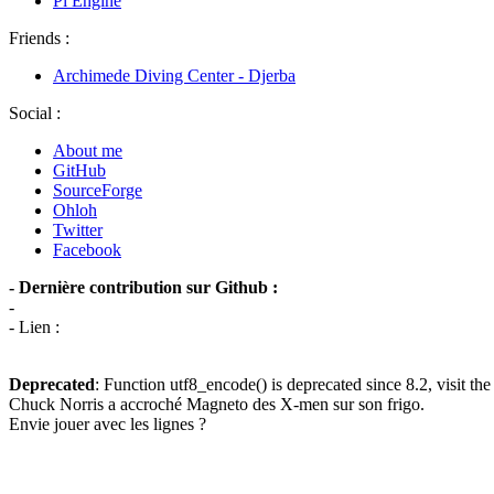
Pi Engine
Friends :
Archimede Diving Center - Djerba
Social :
About me
GitHub
SourceForge
Ohloh
Twitter
Facebook
- Dernière contribution sur Github :
-
- Lien :
Deprecated
: Function utf8_encode() is deprecated since 8.2, visit th
Chuck Norris a accroché Magneto des X-men sur son frigo.
Envie jouer avec les lignes ?